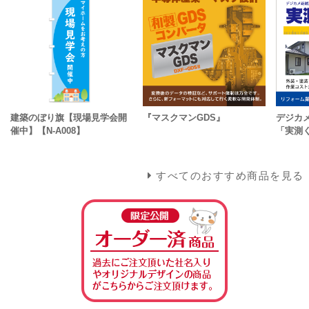
建築のぼり旗【現場見学会開
『マスクマンGDS』
デジカ
催中】【N-A008】
「実測
すべてのおすすめ商品を見る