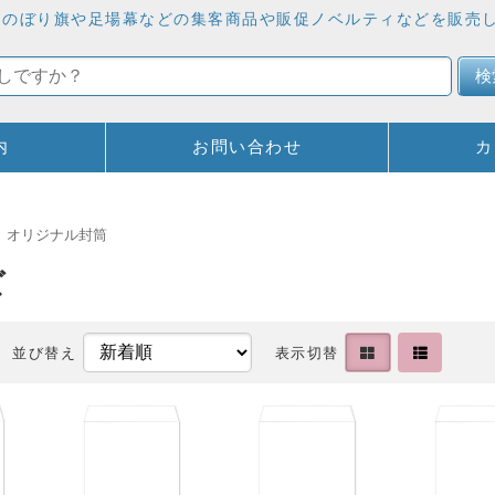
しています。のぼり旗や足場幕などの集客商品や販促ノベルティなどを販
検
内
お問い合わせ
カ
オリジナル封筒
ズ
並び替え
表示切替