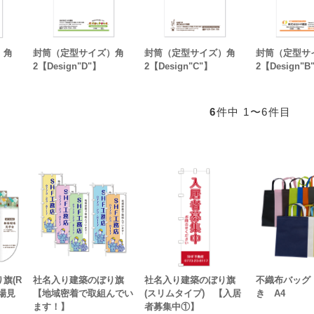
）角
封筒（定型サイズ）角
封筒（定型サイズ）角
封筒（定型サ
2【Design"D"】
2【Design"C"】
2【Design"B
6
件中 1〜6件目
旗(R
社名入り建築のぼり旗
社名入り建築のぼり旗
不織布バッグ
場見
【地域密着で取組んでい
(スリムタイプ) 【入居
き A4
ます！】
者募集中①】