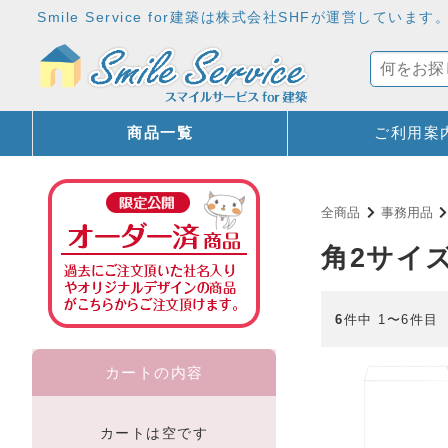
Smile Service for建築は株式会社SHFが運営
商品一覧
ご利用案
全商品
事務用品
角2サイ
6
件中 1〜6件目
カートの内容
カートは空です