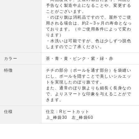
予告なく製造中止になることや、変更する
ことがございます。
・のぼり旗は消耗品ですので、屋外でご使
用される場合は、約2～3ヶ月の寿命となっ
ております。（※ご使用条件によって変わ
ります）
・水洗いは可能ですが、色は少しずつ脱色
しますのでご了承ください。
カラー
茶・青・黄・ピンク・紫・緑・赤
特徴
チチの部分（ポールを通す部分）を袋縫い
にし、ポールを隠すことで美しいシルエッ
トを実現したのぼり旗です。
また、通常のぼり旗よりも細長く長身なの
で、よりスマートな印象を与えることがで
きます。
仕様
仕立：Rヒートカット
上_棒袋30 左_棒袋60