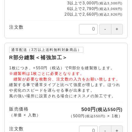
3以上で
3,000円
(税込3,300円)
6以上で
2,790円
(税込3,069円)
20以上で
2,660円
(税込2,926円)
注文数
通常配送（3万以上送料無料対象商品）
R部分縫製＜補強加工＞
1枚につき、+550円（税込）でR部分を縫製致します。
※縫製料は1枚ごとに必要となります。
縫製が必要な枚数分、注文数の入力をお願い致します。
縫製する事で通常タイプと比べて強度が増します。ほつれ
や劣化のスピードを遅らせる事が出来ます。
風の強い場所に設置される場合にオススメの加工です。
販売価格
500円
(税込550円)
（単価 × 入数）
（
500円
×
1
枚
）
(税込550円)
注文数