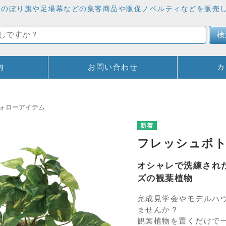
しています。のぼり旗や足場幕などの集客商品や販促ノベルティなどを販
検
内
お問い合わせ
カ
ォローアイテム
フレッシュポト
オシャレで洗練され
ズの観葉植物
完成見学会やモデルハ
ませんか？
観葉植物を置くだけで