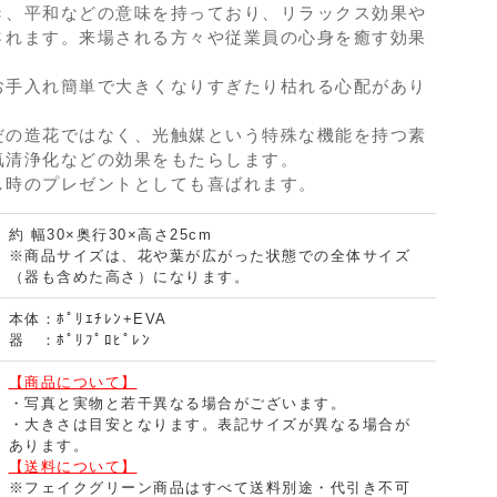
き、平和などの意味を持っており、リラックス効果や
されます。来場される方々や従業員の心身を癒す効果
お手入れ簡単で大きくなりすぎたり枯れる心配があり
だの造花ではなく、光触媒という特殊な機能を持つ素
気清浄化などの効果をもたらします。
し時のプレゼントとしても喜ばれます。
約 幅30×奥行30×高さ25cm
※商品サイズは、花や葉が広がった状態での全体サイズ
（器も含めた高さ）になります。
本体：ﾎﾟﾘｴﾁﾚﾝ+EVA
器 ：ﾎﾟﾘﾌﾟﾛﾋﾟﾚﾝ
【商品について】
・写真と実物と若干異なる場合がございます。
・大きさは目安となります。表記サイズが異なる場合が
あります。
【送料について】
※フェイクグリーン商品はすべて送料別途・代引き不可