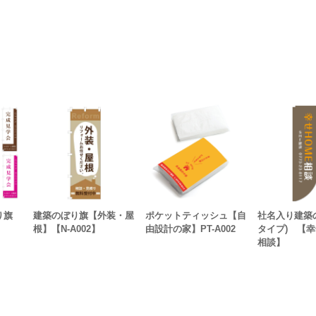
ぼり旗
建築のぼり旗【外装・屋
ポケットティッシュ【自
社名入り建築
E
根】【N-A002】
由設計の家】PT-A002
タイプ) 【幸
相談】