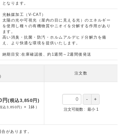
となります。
光触媒加工（V-CAT）
太陽の光や可視光（屋内の目に見える光）のエネルギー
を使用し種々の有機物質やニオイを分解する作用があり
ます。
高い消臭・抗菌・防汚・ホルムアルデヒド分解力を備
え、より快適な環境を提供いたします。
納期目安:在庫確認後、約1週間～2週間後発送
注文数
数）
00円
(税込3,850円)
×
1
鉢
）
税込3,850円)
注文可能数
最小
1
場合があります。