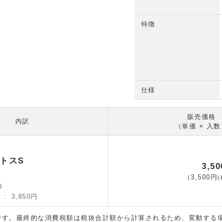
特徴
仕様
販売価格
内訳
（単価 × 入
トスS
3,5
（
3,500円
(
0
）
3,850円
です。最終的な消費税額は税抜合計額から計算されるため、変動する