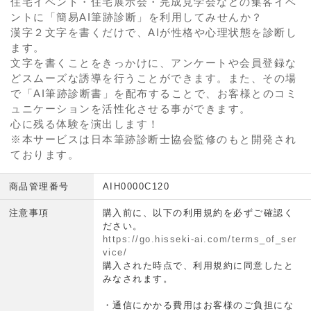
住宅イベント・住宅展示会・完成見学会などの集客イベ
ントに「簡易AI筆跡診断」を利用してみせんか？
漢字２文字を書くだけで、AIが性格や心理状態を診断し
ます。
文字を書くことをきっかけに、アンケートや会員登録な
どスムーズな誘導を行うことができます。また、その場
で「AI筆跡診断書」を配布することで、お客様とのコミ
ュニケーションを活性化させる事ができます。
心に残る体験を演出します！
※本サービスは日本筆跡診断士協会監修のもと開発され
ております。
商品管理番号
AIH0000C120
注意事項
購入前に、以下の利用規約を必ずご確認く
ださい。
https://go.hisseki-ai.com/terms_of_ser
vice/
購入された時点で、利用規約に同意したと
みなされます。
・通信にかかる費用はお客様のご負担にな