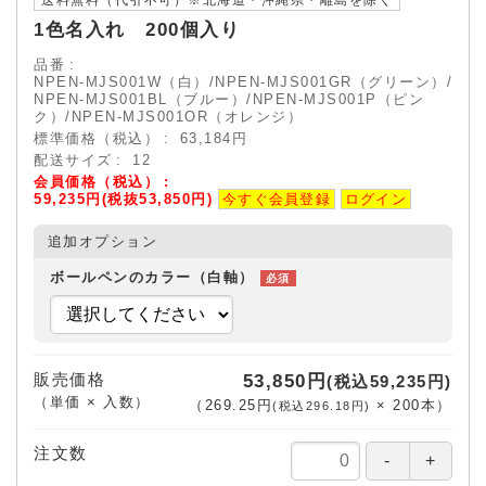
送料無料（代引不可）※北海道・沖縄県・離島を除く
1色名入れ 200個入り
品番
NPEN-MJS001W（白）/NPEN-MJS001GR（グリーン）/
NPEN-MJS001BL（ブルー）/NPEN-MJS001P（ピン
ク）/NPEN-MJS001OR（オレンジ）
標準価格（税込）
63,184円
配送サイズ
12
会員価格（税込）
59,235円(税抜53,850円)
今すぐ会員登録
ログイン
追加オプション
ボールペンのカラー（白軸）
販売価格
53,850円
(税込59,235円)
（単価 × 入数）
（
269.25円
×
200
本
）
(税込296.18円)
注文数