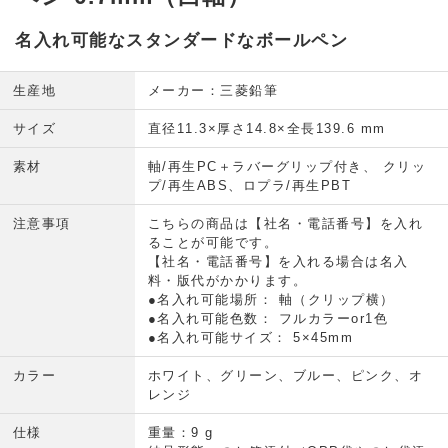
名入れ可能なスタンダードなボールペン
生産地
メーカー：三菱鉛筆
サイズ
直径11.3×厚さ14.8×全長139.6 mm
素材
軸/再生PC＋ラバーグリップ付き、 クリッ
プ/再生ABS、ロプラ/再生PBT
注意事項
こちらの商品は【社名・電話番号】を入れ
ることが可能です。
【社名・電話番号】を入れる場合は名入
料・版代がかかります。
●名入れ可能場所： 軸（クリップ横）
●名入れ可能色数： フルカラーor1色
●名入れ可能サイズ： 5×45mm
カラー
ホワイト、グリーン、ブルー、ピンク、オ
レンジ
仕様
重量：9 g