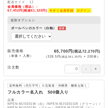
配送サイズ
12
会員価格（税込）
67,452円(税抜61,320円)
今すぐ会員登録
ログイン
追加オプション
ボールペンのカラー（白軸）
販売価格
65,700円
(税込72,270円)
（単価 × 入数）
（
328.5円
×
200
本
）
(税込361.35円)
注文数
送料無料（代引不可）※北海道・沖縄県・離島を除く
フルカラー名入れ 500個入り
品番
NPEN-MJS001W（白）/NPEN-MJS001GR（グリーン）/
NPEN-MJS001BL（ブルー）/NPEN-MJS001P（ピン