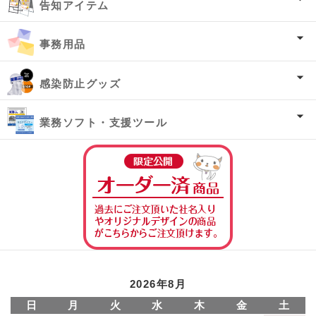
告知アイテム
事務用品
感染防止グッズ
業務ソフト・支援ツール
オーダー済み商
2026年8月
日
月
火
水
木
金
土