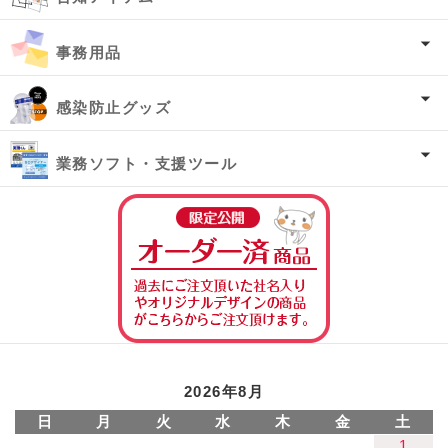
事務用品
感染防止グッズ
業務ソフト・支援ツール
オーダー済み商
2026年8月
日
月
火
水
木
金
土
1