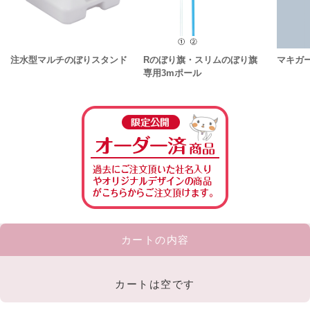
注水型マルチのぼりスタンド
Rのぼり旗・スリムのぼり旗
マキガ
専用3mポール
カートの内容
カートは空です