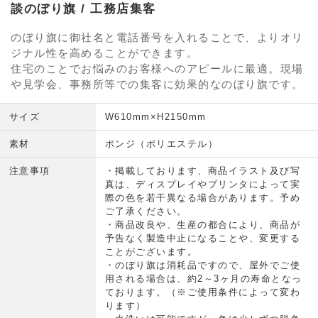
談のぼり旗 / 工務店集客
のぼり旗に御社名と電話番号を入れることで、よりオリ
ジナル性を高めることができます。
住宅のことでお悩みのお客様へのアピールに最適。現場
や見学会、事務所等での集客に効果的なのぼり旗です。
サイズ
W610mm×H2150mm
素材
ポンジ（ポリエステル）
注意事項
・掲載しております、商品イラスト及び写
真は、ディスプレイやプリンタによって実
際の色を若干異なる場合があります。予め
ご了承ください。
・商品改良や、生産の都合により、商品が
予告なく製造中止になることや、変更する
ことがございます。
・のぼり旗は消耗品ですので、屋外でご使
用される場合は、約2～3ヶ月の寿命となっ
ております。（※ご使用条件によって変わ
ります）